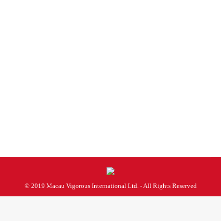
大型慶典活動
未分類
By
admin
2025 年 5 月 30 日
© 2019 Macau Vigorous International Ltd. - All Rights Reserved