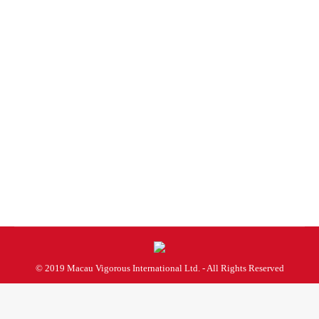
大型主題慶典活動
未分類
By
admin
2025 年 7 月 8 日
© 2019 Macau Vigorous International Ltd. - All Rights Reserved