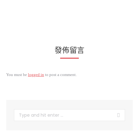
發佈留言
You must be
logged in
to post a comment.
Search: